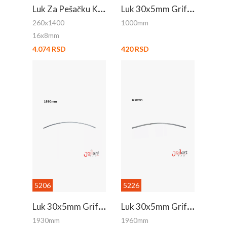
L
Uk Za Pešačku Kapiju
L
Uk 30x5mm Grif 1m
260x1400
1000mm
16x8mm
4.074 RSD
420 RSD
5206
5226
L
Uk 30x5mm Grif 1.93m
L
Uk 30x5mm Grif 1.96m
1930mm
1960mm