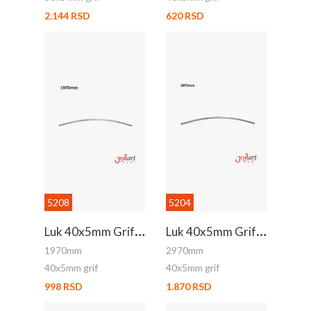
2.144 RSD
620 RSD
5208
5204
L
Uk 40x5mm Grif 1.97m
L
Uk 40x5mm Grif 2.97m
1970mm
2970mm
40x5mm grif
40x5mm grif
998 RSD
1.870 RSD