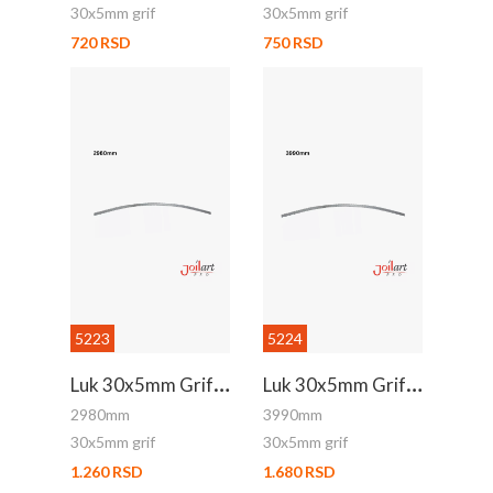
30x5mm grif
30x5mm grif
720 RSD
750 RSD
5223
5224
L
Uk 30x5mm Grif 2.98m
L
Uk 30x5mm Grif 3990mm
2980mm
3990mm
30x5mm grif
30x5mm grif
1.260 RSD
1.680 RSD