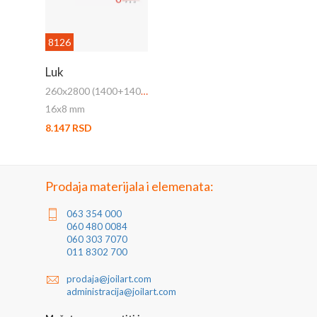
8126
Luk
260x2800 (1400+1400) mm
16x8 mm
8.147 RSD
Prodaja materijala i elemenata:
063 354 000
060 480 0084
060 303 7070
011 8302 700
prodaja@joilart.com
administracija@joilart.com