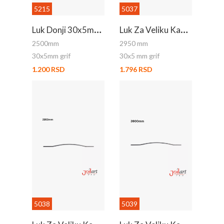
5215
5037
L
Uk Donji 30x5mm Grif 2.5m
L
Uk Za Veliku Kap. - Gornji
2500mm
2950 mm
30x5mm grif
30x5 mm grif
1.200 RSD
1.796 RSD
5038
5039
L
Uk Za Veliku Kap. - Donji
L
Uk Za Veliku Kap. - Gornji