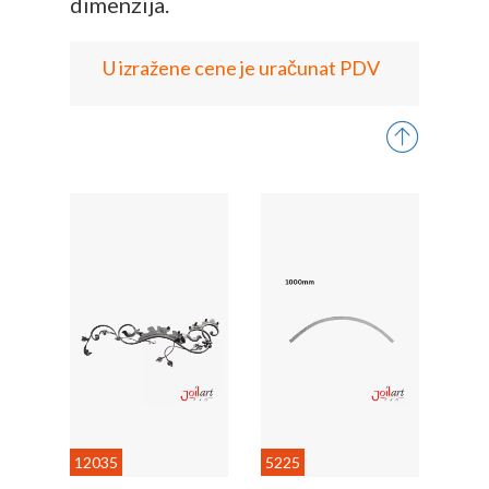
dimenzija.
U izražene cene je uračunat PDV
12035
5225