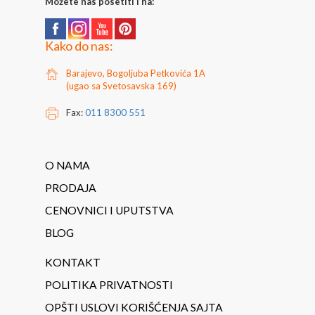
Možete nas posetiti i na:
Kako do nas:
Barajevo, Bogoljuba Petkovića 1A
(ugao sa Svetosavska 169)
Fax:
011 8300 551
O NAMA
PRODAJA
CENOVNICI I UPUTSTVA
BLOG
KONTAKT
POLITIKA PRIVATNOSTI
OPŠTI USLOVI KORIŠĆENJA SAJTA