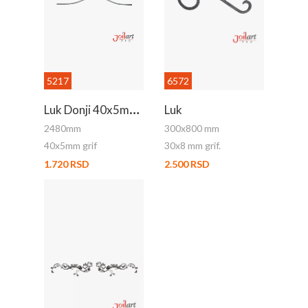
5217
6572
L
Uk Donji 40x5mm Grif 2480m
Luk
2480mm
300x800 mm
40x5mm grif
30x8 mm grif.
1.720 RSD
2.500 RSD