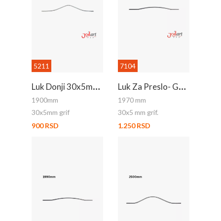
5211
7104
L
Uk Donji 30x5mm Grif 1.9m
L
Uk Za Preslo- Gornji
1900mm
1970 mm
30x5mm grif
30x5 mm grif.
900 RSD
1.250 RSD