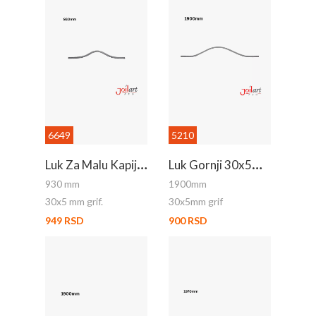
6649
5210
L
Uk Za Malu Kapiju - Donji
L
Uk Gornji 30x5mm Grif 1.9m
930 mm
1900mm
30x5 mm grif.
30x5mm grif
949 RSD
900 RSD