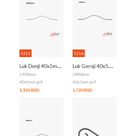
5213
5216
L
Uk Donji 40x5mm Grif 1.9m
L
Uk Gornji 40x5mm Grif
1900mm
2480mm
40x5mm grif
40x5mm grif
1.350 RSD
1.720 RSD