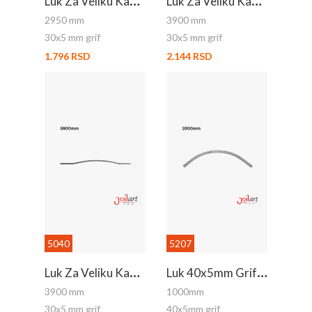
2950 mm
3900 mm
30x5 mm grif
30x5 mm grif
1.796 RSD
2.144 RSD
5040
5207
L
Uk Za Veliku Kap. - Donji
L
Uk 40x5mm Grif 1m
3900 mm
1000mm
30x5 mm grif
40x5mm grif