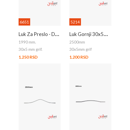
6651
5214
L
Uk Za Preslo - Donji
L
Uk Gornji 30x5mm Grif 2.5m
1990 mm.
2500mm
30x5 mm grif.
30x5mm grif
1.250 RSD
1.200 RSD