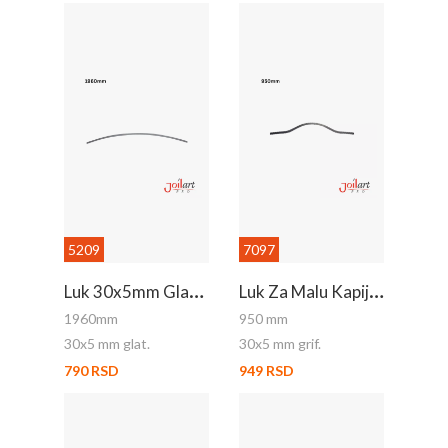
5209
7097
L
Uk 30x5mm Glat 1960mm
L
Uk Za Malu Kapiju - Gornji
1960mm
950 mm
30x5 mm glat.
30x5 mm grif.
790 RSD
949 RSD