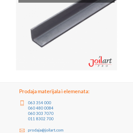
Prodaja materijala i elemenata:
063 354 000
060 480 0084
060 303 7070
011 8302 700
prodaja@joilart.com