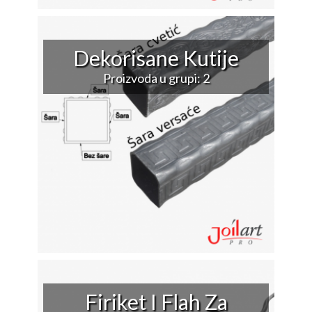
Dekorisane Kutije
Proizvoda u grupi: 2
Firiket I Flah Za