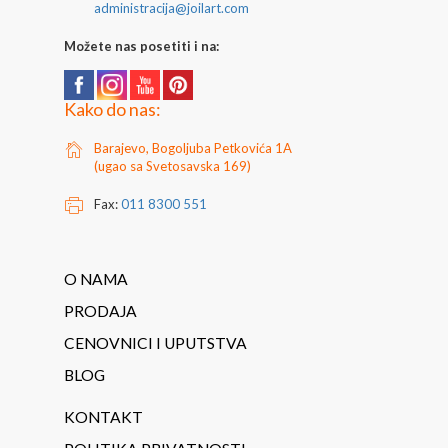
administracija@joilart.com
Možete nas posetiti i na:
Kako do nas:
Barajevo, Bogoljuba Petkovića 1A
(ugao sa Svetosavska 169)
Fax:
011 8300 551
O NAMA
PRODAJA
CENOVNICI I UPUTSTVA
BLOG
KONTAKT