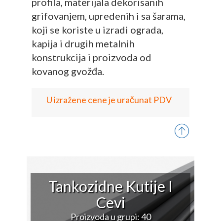
profila, materijala dekorisanih
grifovanjem, upredenih i sa šarama,
koji se koriste u izradi ograda,
kapija i drugih metalnih
konstrukcija i proizvoda od
kovanog gvožđa.
U izražene cene je uračunat PDV
Tankozidne Kutije I
Cevi
Proizvoda u grupi: 40