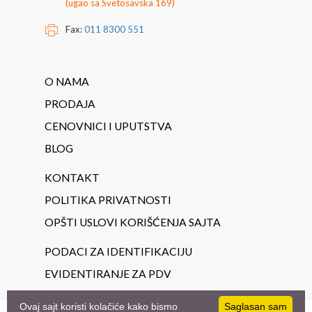
(ugao sa Svetosavska 169)
Fax:
011 8300 551
O NAMA
PRODAJA
CENOVNICI I UPUTSTVA
BLOG
KONTAKT
POLITIKA PRIVATNOSTI
OPŠTI USLOVI KORIŠĆENJA SAJTA
PODACI ZA IDENTIFIKACIJU
EVIDENTIRANJE ZA PDV
Ovaj sajt koristi kolačiće kako bismo
Saglasan sam