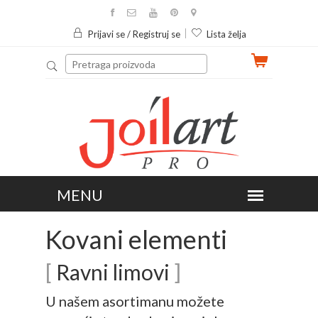
Prijavi se / Registruj se
Lista želja
Kovani elementi
[
Ravni limovi
]
U našem asortimanu možete