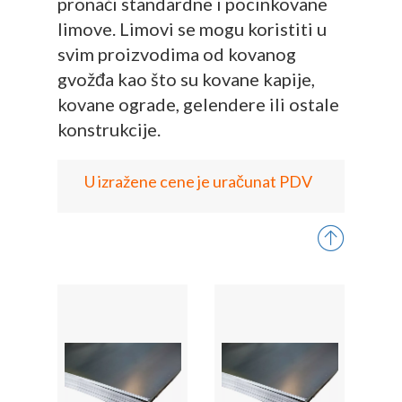
pronaći standardne i pocinkovane
limove. Limovi se mogu koristiti u
svim proizvodima od kovanog
gvožđa kao što su kovane kapije,
kovane ograde, gelendere ili ostale
konstrukcije.
U izražene cene je uračunat PDV