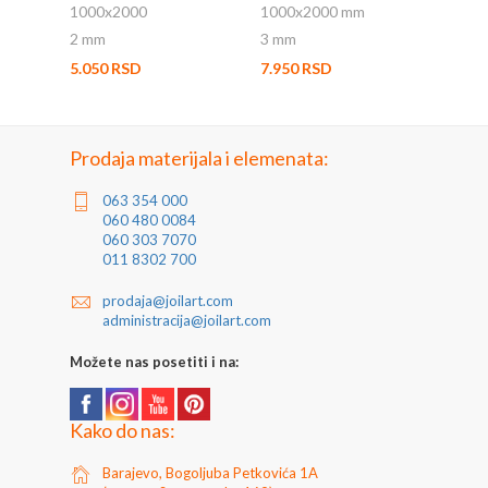
1000x2000
1000x2000 mm
2 mm
3 mm
5.050 RSD
7.950 RSD
Prodaja materijala i elemenata:
063 354 000
060 480 0084
060 303 7070
011 8302 700
prodaja@joilart.com
administracija@joilart.com
Možete nas posetiti i na:
Kako do nas:
Barajevo, Bogoljuba Petkovića 1A