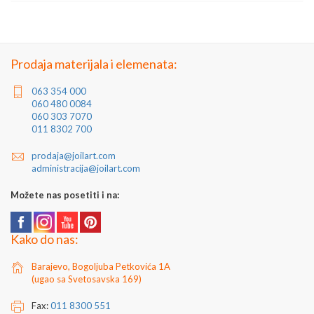
Artikal: Luk za kapiju
Zemlja porekla: Turska
Proizvođač: Turska
Jedinica mere: komad
Prodaja materijala i elemenata:
063 354 000
060 480 0084
060 303 7070
011 8302 700
prodaja@joilart.com
administracija@joilart.com
Možete nas posetiti i na:
Kako do nas:
Barajevo, Bogoljuba Petkovića 1A
(ugao sa Svetosavska 169)
Fax:
011 8300 551