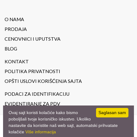
O NAMA
PRODAJA
CENOVNICI I UPUTSTVA
BLOG
KONTAKT
POLITIKA PRIVATNOSTI
OPŠTI USLOVI KORIŠĆENJA SAJTA
PODACI ZA IDENTIFIKACIJU
EVIDENTIRANJE ZA PDV
Ovaj sajt koristi kolačiće kako bismo
Saglasan sam
poboljšali tvoje korisničko iskustvo. Ukoliko
nastavite da koristite naš web sajt, automatski prihvatate
© 2023
JoilArt.
- All Rights Reserved. Design by
studio triD
kolačiće
Više informacija