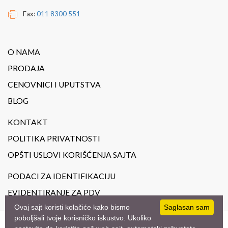
Fax:
011 8300 551
O NAMA
PRODAJA
CENOVNICI I UPUTSTVA
BLOG
KONTAKT
POLITIKA PRIVATNOSTI
OPŠTI USLOVI KORIŠĆENJA SAJTA
PODACI ZA IDENTIFIKACIJU
EVIDENTIRANJE ZA PDV
Ovaj sajt koristi kolačiće kako bismo
Saglasan sam
poboljšali tvoje korisničko iskustvo. Ukoliko