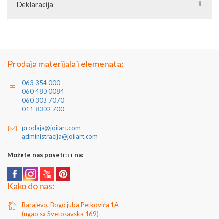
Deklaracija
Artikal: Luk za kapiju
Zemlja porekla: Turska
Proizvođač: Turska
Jedinica mere: komad
Prodaja materijala i elemenata:
063 354 000
060 480 0084
060 303 7070
011 8302 700
prodaja@joilart.com
administracija@joilart.com
Možete nas posetiti i na:
Kako do nas:
Barajevo, Bogoljuba Petkovića 1A
(ugao sa Svetosavska 169)