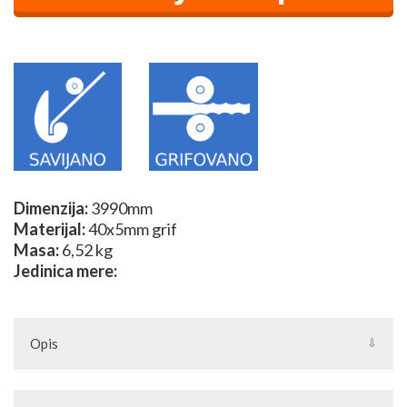
Dimenzija:
3990mm
Materijal:
40x5mm grif
Masa:
6,52 kg
Jedinica mere:
Opis
Luk za kapiju 40x5mm grifovan, dužina 3.99m.