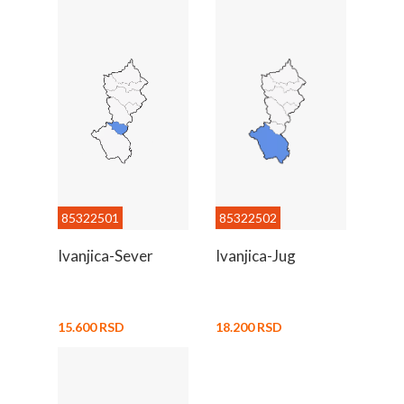
85322501
85322502
Ivanjica-Sever
Ivanjica-Jug
15.600 RSD
18.200 RSD