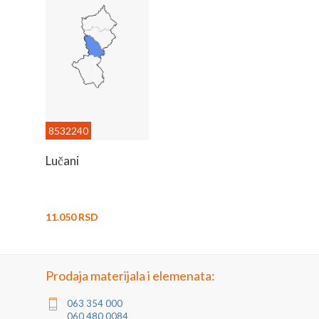
8532240
Lučani
11.050 RSD
Prodaja materijala i elemenata:
063 354 000
060 480 0084