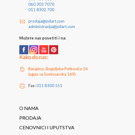
060 303 7070
011 8302 700
prodaja@joilart.com
administracija@joilart.com
Možete nas posetiti i na:
Kako do nas:
Barajevo, Bogoljuba Petkovića 1A
(ugao sa Svetosavska 169)
Fax:
011 8300 551
O NAMA
PRODAJA
CENOVNICI I UPUTSTVA