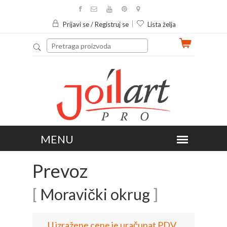
Prijavi se / Registruj se
Lista želja
Prevoz
[
Moravički okrug
]
U izražene cene je uračunat PDV