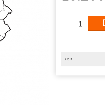
Opis
Naselja u opštini: Bedina Varo
Bukovica, Čečina, Dajići, Der
Gradac, Javorska Ravna Gora,
Kovilje, Kumanica, Kušići, M
Opaljenik, Preseka, Prilike, R
Šarenik, Vasiljevići, Vionica,