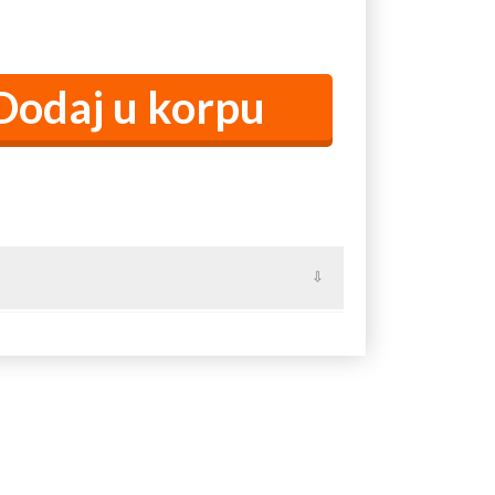
š, Bratljevo, Brezova, Brusnik, Budoželja,
etin, Devići, Dobri Do, Dubrava, Erčege, Gleđica,
 Katići, Klekova, Komadine, Koritnik, Kosovica,
ana, Maskova, Medovine, Međurečje, Močioci,
avna Gora, Rokci, Rovine, Sivčina, Smiljevac,
 Vrmbaje, Vučak.