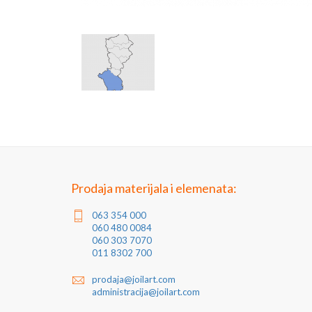
Prodaja materijala i elemenata:
063 354 000
060 480 0084
060 303 7070
011 8302 700
prodaja@joilart.com
administracija@joilart.com