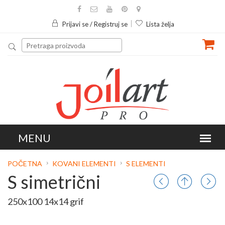
Prijavi se / Registruj se
Lista želja
POČETNA
KOVANI ELEMENTI
S ELEMENTI
S simetrični
250x100 14x14 grif