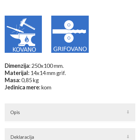
Dimenzija:
250x100 mm.
Materijal:
14x14 mm grif.
Masa:
0,85 kg
Jedinica mere:
kom
Opis
ponuda važi do isteka zaliha
Deklaracija
Simetrični S elementi se koriste kao kovani elementi za ograde,