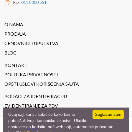
Fax:
011 8300 551
O NAMA
PRODAJA
CENOVNICI I UPUTSTVA
BLOG
KONTAKT
POLITIKA PRIVATNOSTI
OPŠTI USLOVI KORIŠĆENJA SAJTA
PODACI ZA IDENTIFIKACIJU
EVIDENTIRANJE ZA PDV
Ovaj sajt koristi kolačiće kako bismo
Saglasan sam
poboljšali tvoje korisničko iskustvo. Ukoliko
nastavite da koristite naš web sajt, automatski prihvatate
© 2023
JoilArt.
- All Rights Reserved. Design by
studio triD