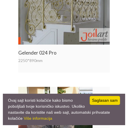
Gelender 024 Pro
2250*890mm
Ovaj sajt koristi kolačiće kako bismo
Saglasan sam
poboljšali tvoje korisničko iskustvo. Ukoliko
nastavite da koristite naš web sajt, automatski prihvatate
kolačiće
Više informacija