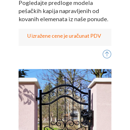
Pogledajte predloge modela
pešačkih kapija napravljenih od
kovanih elemenata iz naše ponude.
U izražene cene je uračunat PDV