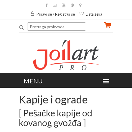
Prijavi se / Registruj se
Lista želja
Kapije i ograde
[
Pešačke kapije od
kovanog gvožđa
]