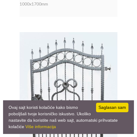
1000x1700mm
Ovaj sajt koristi kolačiće kako bismo
Saglasan sam
poboljšali tvoje korisničko iskustvo. Ukoliko
nastavite da koristite naš web sajt, automatski prihvatate
kolačiće
Više informacija