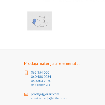
Prodaja materijala i elemenata:
063 354 000
060 480 0084
060 303 7070
011 8302 700
prodaja@joilart.com
administracija@joilart.com