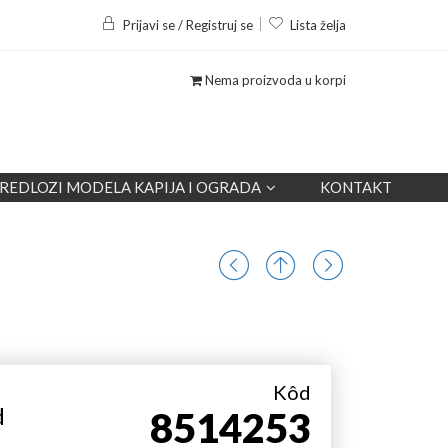
Prijavi se / Registruj se
Lista želja
Nema proizvoda u korpi
REDLOZI MODELA KAPIJA I OGRADA
KONTAKT
Kôd
d
8514253