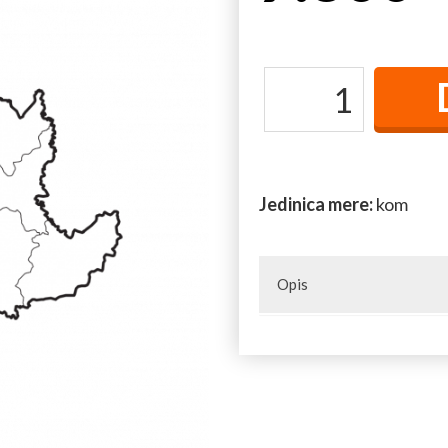
Jedinica mere:
kom
Opis
Naselja u opštini: Bastav, Bel
Gornje Crniljevo, Gunjaci, Kom
Osečina (varošica), Ostružanj,