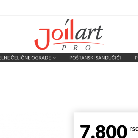
ELNE ČELIČNE OGRADE
POŠTANSKI SANDUČIĆI
P
7.800
rs