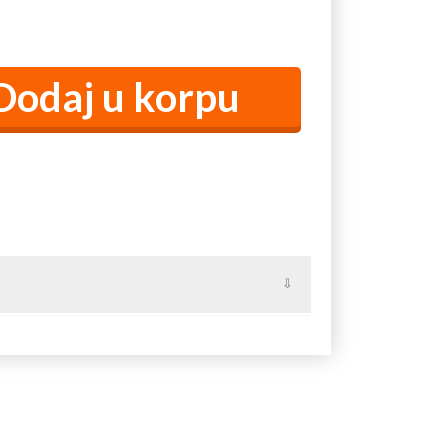
otić, Bratačić, Carina, Dragijevica, Dragodol,
irić, Konjic, Konjuša, Lopatanj, Osečina (selo),
 Pecka, Plužac, Sirdija, Skadar, Tuđin.