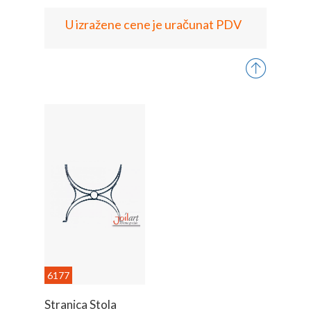
U izražene cene je uračunat PDV
6177
Stranica Stola