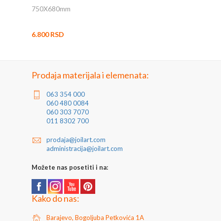
750X680mm
6.800 RSD
Prodaja materijala i elemenata:
063 354 000
060 480 0084
060 303 7070
011 8302 700
prodaja@joilart.com
administracija@joilart.com
Možete nas posetiti i na:
Kako do nas:
Barajevo, Bogoljuba Petkovića 1A