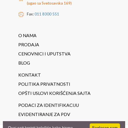
(ugao sa Svetosavska 169)
Fax:
011 8300 551
O NAMA
PRODAJA
CENOVNICI I UPUTSTVA
BLOG
KONTAKT
POLITIKA PRIVATNOSTI
OPŠTI USLOVI KORIŠĆENJA SAJTA
PODACI ZA IDENTIFIKACIJU
EVIDENTIRANJE ZA PDV
Ovaj sajt koristi kolačiće kako bismo
Saglasan sam