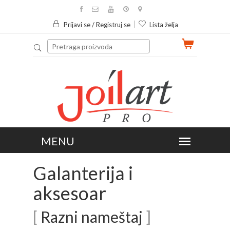
Prijavi se / Registruj se
Lista želja
Galanterija i
aksesoar
[
Razni nameštaj
]