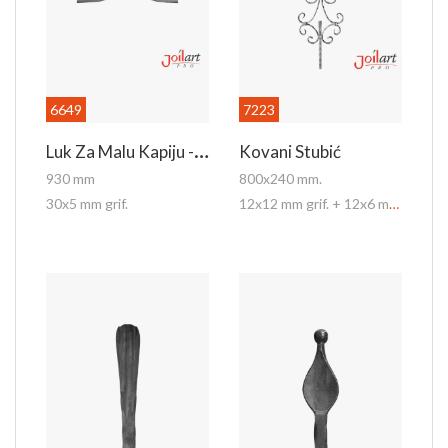
6649
7223
L
Uk Za Malu Kapiju - Donji
Kovani Stubić
930 mm
800x240 mm.
30x5 mm grif.
12x12 mm grif. + 12x6 mm grif.