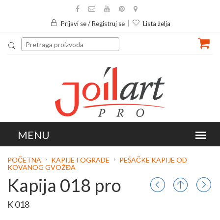
Prijavi se / Registruj se
Lista želja
POČETNA
KAPIJE I OGRADE
PEŠAČKE KAPIJE OD
KOVANOG GVOŽĐA
Kapija 018 pro
K 018