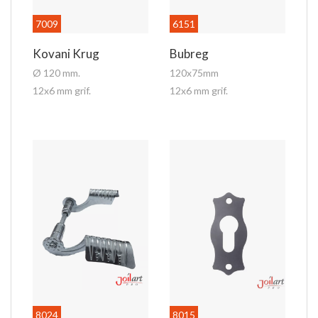
7009
6151
Kovani Krug
Bubreg
Ø 120 mm.
120x75mm
12x6 mm grif.
12x6 mm grif.
8024
8015