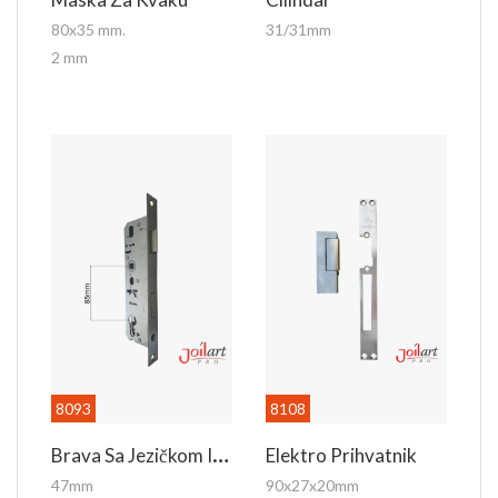
80x35 mm.
31/31mm
2 mm
8093
8108
B
Rava Sa Jezičkom Interfonska
Elektro Prihvatnik
47mm
90x27x20mm