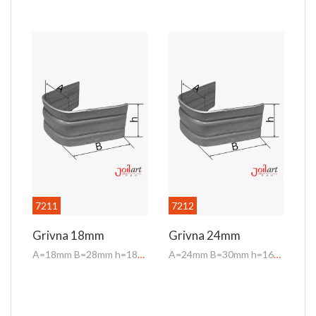
7211
7212
Grivna 18mm
Grivna 24mm
A=18mm B=28mm h=18mm
A=24mm B=30mm h=16mm