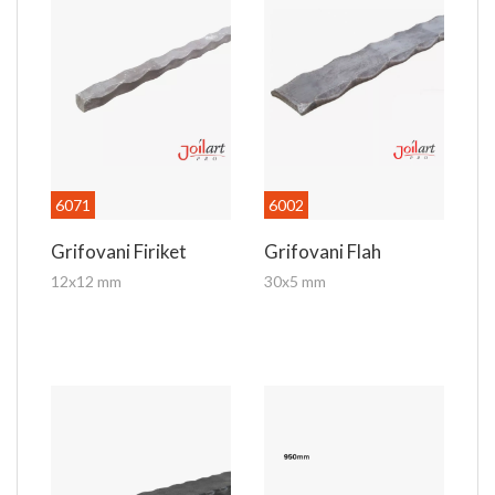
slanjem poruke na e-
mail
prodaja@joilart.com
ili putem telefona
060
303 70 7
0
.
Dimenzije - širina x visina (1100x1600mm)
(cca 1.76
m
²
)
Pešačka kapija od kovanog gvožđa model K 018
6071
6002
Grifovani Firiket
Grifovani Flah
12x12 mm
30x5 mm