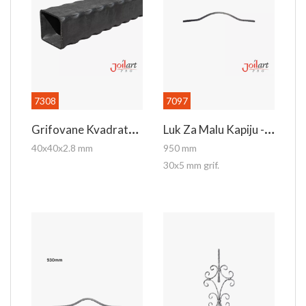
7308
7097
G
Rifovane Kvadratne Kutije
L
Uk Za Malu Kapiju - Gornji
40x40x2.8 mm
950 mm
30x5 mm grif.