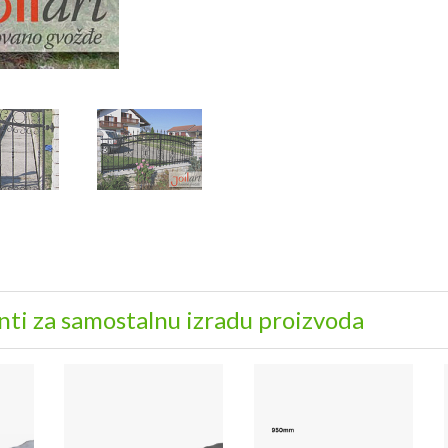
Dimenzije - širina x visin
(cca 1.76
m
²
)
Pešačka kapija od kovanog
ti za samostalnu izradu proizvoda