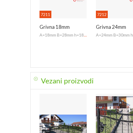
7211
7212
Grivna 18mm
Grivna 24mm
A=18mm B=28mm h=18mm
Vezani proizvodi