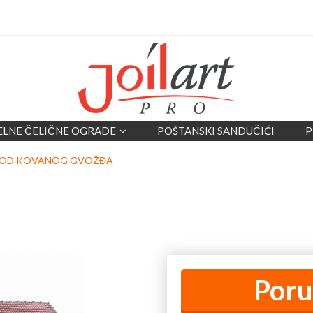
ELNE ČELIČNE OGRADE
POŠTANSKI SANDUČIĆI
P
E OD KOVANOG GVOŽĐA
Poru