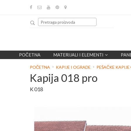
POČETNA
MATERIJALI I ELEMENTI
PAN
POČETNA
KAPIJE I OGRADE
PEŠAČKE KAPIJ
Kapija 018 pro
K 018