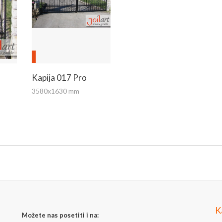
Kapija 017 Pro
3580x1630 mm
K
Možete nas posetiti i na: