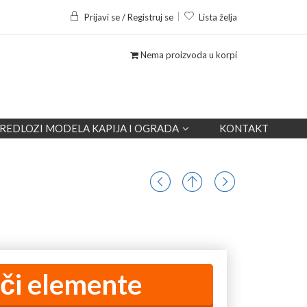
Prijavi se / Registruj se
Lista želja
Nema proizvoda u korpi
REDLOZI MODELA KAPIJA I OGRADA
KONTAKT
či elemente