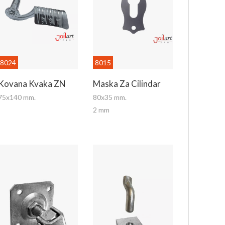
8024
8015
Kovana Kvaka ZN
Maska Za Cilindar
75x140 mm.
80x35 mm.
2 mm