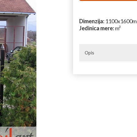
Dimenzija:
1100x1600
Jedinica mere:
m²
Opis
Pešačke kapije od kovanog gv
kovanog gvožđa, delova za ko
gvožđa. U našoj grupi Kovani
za izradu kapija i ograda.
Upotrebom predloženih sta
konstrukcija prikazanih na 
Za sve dodatne infor
poruke na e-mail
pro
telefona
060 303 70 