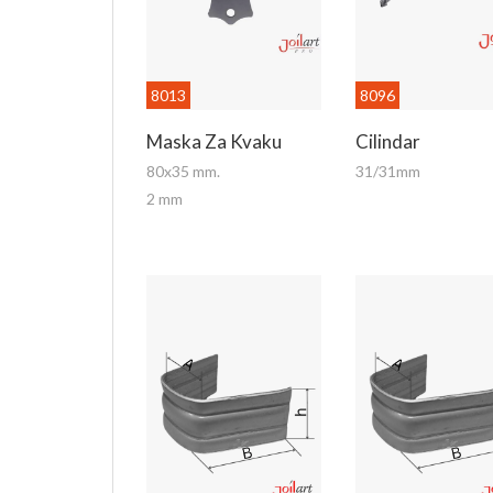
8013
8096
Maska Za Kvaku
Cilindar
80x35 mm.
31/31mm
2 mm