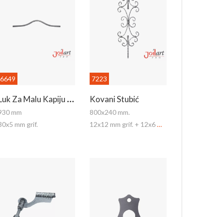
6649
7223
L
Uk Za Malu Kapiju - Donji
Kovani Stubić
930 mm
800x240 mm.
30x5 mm grif.
12x12 mm grif. + 12x6 mm grif.