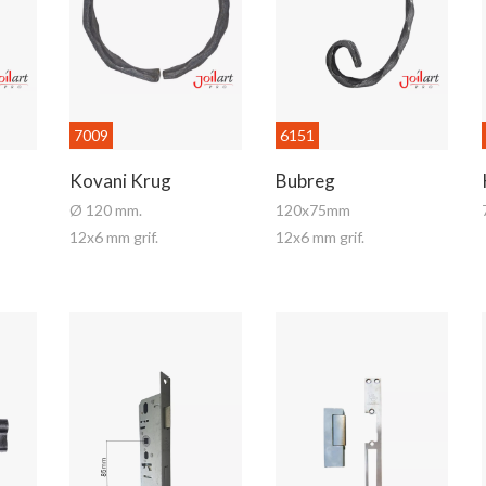
7009
6151
Kovani Krug
Bubreg
Ø 120 mm.
120x75mm
12x6 mm grif.
12x6 mm grif.