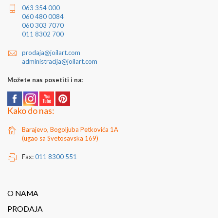
063 354 000
060 480 0084
060 303 7070
011 8302 700
prodaja@joilart.com
administracija@joilart.com
Možete nas posetiti i na:
Kako do nas:
Barajevo, Bogoljuba Petkovića 1A
(ugao sa Svetosavska 169)
Fax:
011 8300 551
O NAMA
PRODAJA