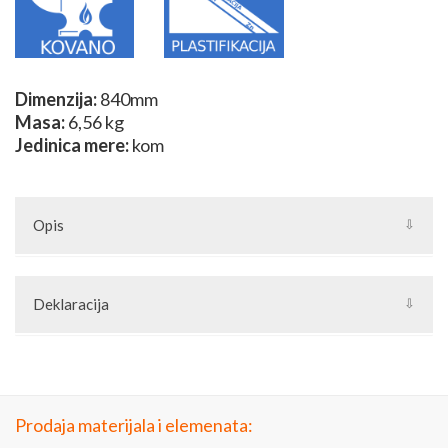
Dimenzija:
840mm
Masa:
6,56 kg
Jedinica mere:
kom
Opis
-Plastificirano crnom mat bojom.
Deklaracija
Artikal: Set za kamin 02
Zemlja porekla: Srbija
Proizvođač: Joilart Pro doo
Jedinica mere: komad
Prodaja materijala i elemenata: