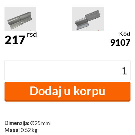
rsd
Kôd
217
9107
Dimenzija:
Ø25 mm
Masa:
0,52 kg