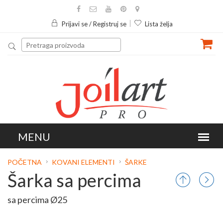
Prijavi se / Registruj se
Lista želja
POČETNA
KOVANI ELEMENTI
ŠARKE
Šarka sa percima
sa percima Ø25