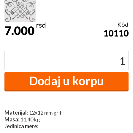
rsd
Kôd
7.000
10110
Materijal:
12x12 mm grif
Masa:
11,40 kg
Jedinica mere: