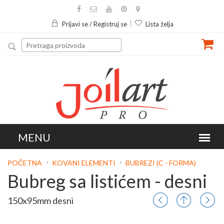
Prijavi se / Registruj se
Lista želja
POČETNA
KOVANI ELEMENTI
BUBREZI (C - FORMA)
Bubreg sa listićem - desni
150x95mm desni