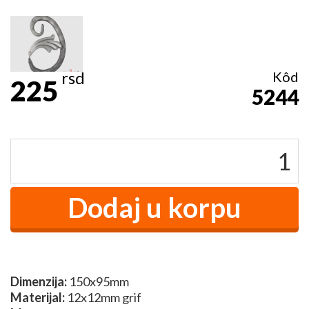
rsd
Kôd
225
5244
Dimenzija:
150x95mm
Materijal:
12x12mm grif