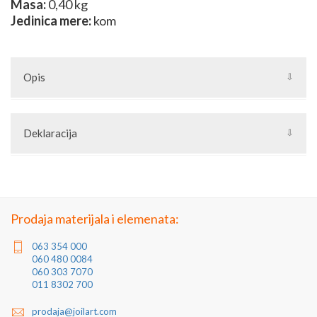
Masa:
0,40 kg
Jedinica mere:
kom
Opis
Deklaracija
Artikal: Bubreg
Zemlja porekla: Turska
Proizvođač: Turska
Jedinica mere: komad
Prodaja materijala i elemenata:
063 354 000
060 480 0084
060 303 7070
011 8302 700
prodaja@joilart.com