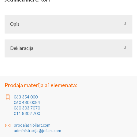
Opis
Set nosača za "ravnu" panelnu čeličnu ogradu kroz koje se
provlače kutije 65x20x1.1mm formirajući polje.
Deklaracija
L nosači omogućavaju ubacivanje polja ograde "sa strane".
Artikal: Set za panelnu čeličnu ogradu
Zemlja porekla: Srbija
Proizvođač: Joilart Pro doo
Jedinica mere: komad
Prodaja materijala i elemenata:
063 354 000
060 480 0084
060 303 7070
011 8302 700
prodaja@joilart.com
administracija@joilart.com