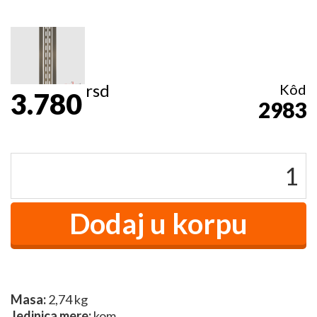
rsd
Kôd
3.780
2983
Masa:
2,74 kg
Jedinica mere:
kom