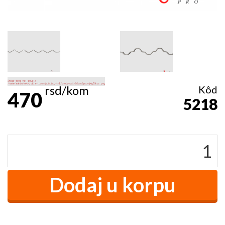
rsd/kom
Kôd
470
5218