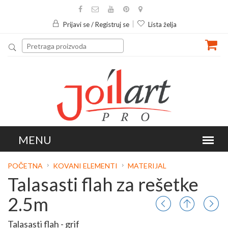
Prijavi se / Registruj se
Lista želja
POČETNA
KOVANI ELEMENTI
MATERIJAL
Talasasti flah za rešetke
2.5m
Talasasti flah - grif