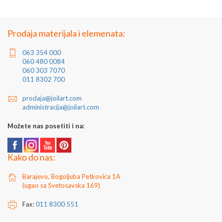
Zemlja porekla: Turska
Proizvođač: Turska
Jedinica mere: komad
Prodaja materijala i elemenata:
063 354 000
060 480 0084
060 303 7070
011 8302 700
prodaja@joilart.com
administracija@joilart.com
Možete nas posetiti i na:
Kako do nas:
Barajevo, Bogoljuba Petkovića 1A
(ugao sa Svetosavska 169)
Fax:
011 8300 551