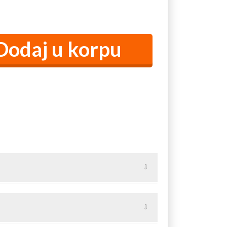
30. Čepovi se koriste kao elementi za zatvaranje
apijama i ostalim konstrukcijama.