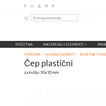
POČETNA
MATERIJALI I ELEMENTI
PAN
POČETNA
KOVANI ELEMENTI
ROZETNE I POK
Čep plastični
za kutiju 30x30 mm