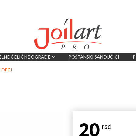
ELNE ČELIČNE OGRADE
POŠTANSKI SANDUČIĆI
P
LOPCI
20
rsd