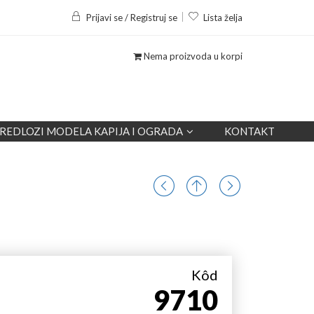
Prijavi se / Registruj se
Lista želja
Nema proizvoda u korpi
REDLOZI MODELA KAPIJA I OGRADA
KONTAKT
Kôd
9710