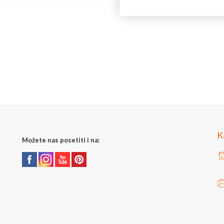
Zemlja porekla: Srbija
Proizvođač: SR Dabar plast
Jedinica mere: komad
K
Možete nas posetiti i na: