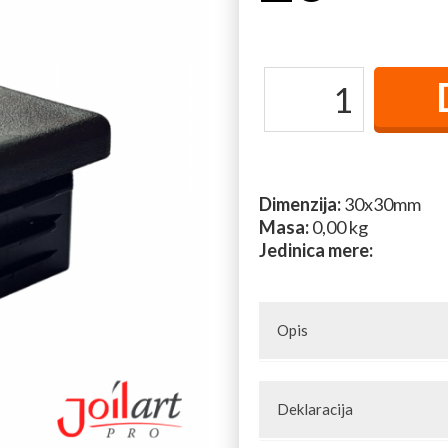
Dimenzija:
30x30mm
Masa:
0,00 kg
Jedinica mere:
Opis
9710
Deklaracija
Čepovi za metalne kutije 30x
kutija ili cevi na ogradama, k
Artikal: Plastični čep