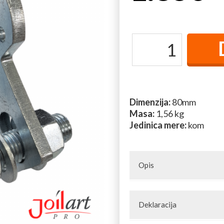
Dimenzija:
80mm
Masa:
1,56 kg
Jedinica mere:
kom
Opis
Dužina navoja: 80mm
Deklaracija
Dimenzija ploča: 112x48mm
Artikal: Štelujuća šarka