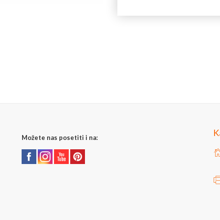
Zemlja porekla: Kina
Zemlja izvoza: Kina
Uvoznik: Joilart Pro doo
Jedinica mere: komad
K
Možete nas posetiti i na: