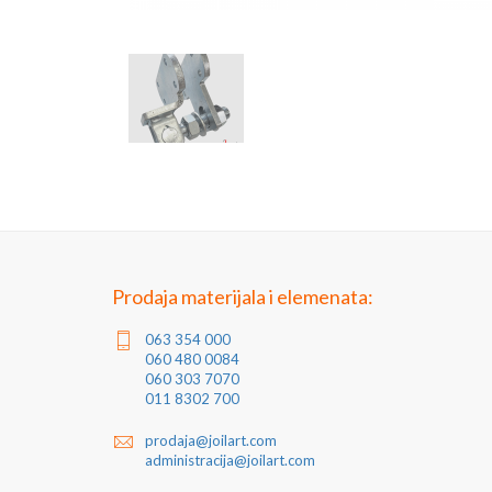
Prodaja materijala i elemenata:
063 354 000
060 480 0084
060 303 7070
011 8302 700
prodaja@joilart.com
administracija@joilart.com