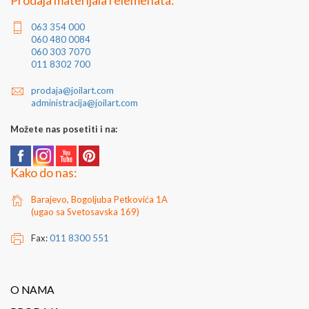
Prodaja materijala i elemenata:
063 354 000
060 480 0084
060 303 7070
011 8302 700
prodaja@joilart.com
administracija@joilart.com
Možete nas posetiti i na:
Kako do nas:
Barajevo, Bogoljuba Petkovića 1A
(ugao sa Svetosavska 169)
Fax:
011 8300 551
O NAMA