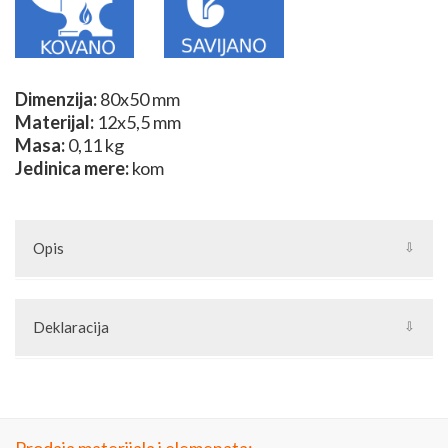
Dimenzija:
80x50 mm
Materijal:
12x5,5 mm
Masa:
0,11 kg
Jedinica mere:
kom
Opis
Bubrezi ili c-forma su elementi za kovane ograde, kovani
nameštaj, kovane kapije i ostale konstrukcije od kovanog gvožđa.
Deklaracija
Kao i najveći deo naših kovanih elemenata, bubreg je pogodan za
zavarivanje i cinkovanje. Dodatni naziv: pereca.
Artikal: Element od kovanog gvožđa
Zemlja porekla: Turska
Zemlja izvoza: Turska
Uvoznik: Joilart Pro doo
Jedinica mere: komad