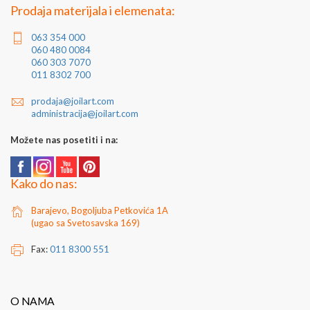
Prodaja materijala i elemenata:
063 354 000
060 480 0084
060 303 7070
011 8302 700
prodaja@joilart.com
administracija@joilart.com
Možete nas posetiti i na:
Kako do nas:
Barajevo, Bogoljuba Petkovića 1A
(ugao sa Svetosavska 169)
Fax:
011 8300 551
O NAMA