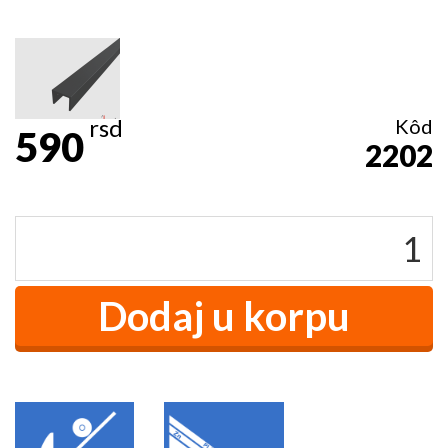
rsd
Kôd
590
2202