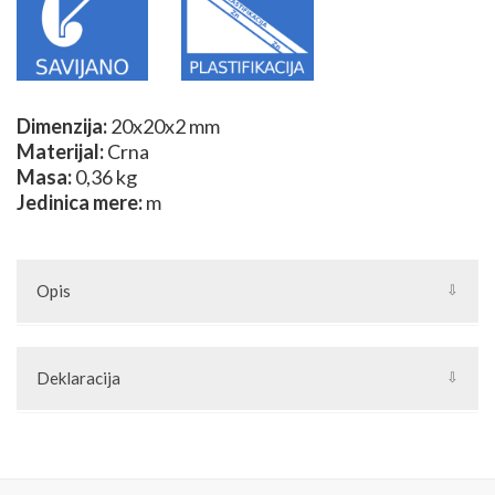
Dimenzija:
20x20x2 mm
Materijal:
Crna
Masa:
0,36 kg
Jedinica mere:
m
Opis
5202
Deklaracija
Artikal: plastificiran al. profil
Zemlja porekla: Srbija
Proizvođač: Joilart Pro doo
Jedinica mere: metar