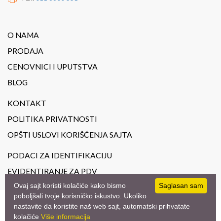
O NAMA
PRODAJA
CENOVNICI I UPUTSTVA
BLOG
KONTAKT
POLITIKA PRIVATNOSTI
OPŠTI USLOVI KORIŠĆENJA SAJTA
PODACI ZA IDENTIFIKACIJU
EVIDENTIRANJE ZA PDV
Ovaj sajt koristi kolačiće kako bismo
Saglasan sam
poboljšali tvoje korisničko iskustvo. Ukoliko
nastavite da koristite naš web sajt, automatski prihvatate
© 2023
JoilArt.
- All Rights Reserved. Design by
studio triD
kolačiće
Više informacija