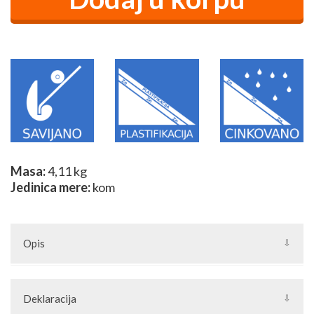
Masa:
4,11 kg
Jedinica mere:
kom
Opis
5173
Deklaracija
Set nosača za "ravnu" panelnu čeličnu ogradu kroz koje se