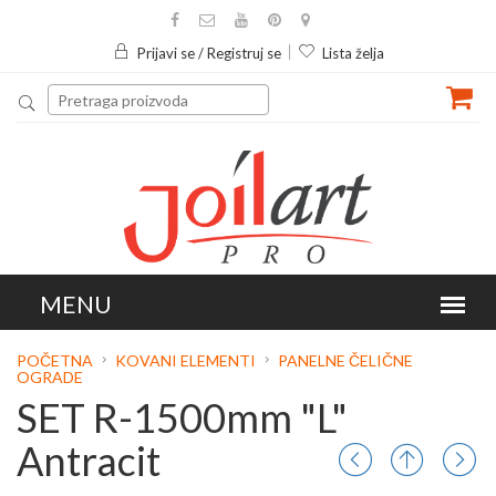
Prijavi se / Registruj se
Lista želja
POČETNA
KOVANI ELEMENTI
PANELNE ČELIČNE
OGRADE
SET R-1500mm "L"
Antracit