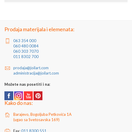
provlače kutije 65x20x1.1mm formirajući polje.
Artikal: Set za panelnu čeličnu ogradu
Zemlja porekla: Srbija
L nosači omogućavaju ubacivanje polja ograde "sa strane".
Proizvođač: Joilart Pro doo
Jedinica mere: komad
Prodaja materijala i elemenata:
063 354 000
060 480 0084
060 303 7070
011 8302 700
prodaja@joilart.com
administracija@joilart.com
Možete nas posetiti i na:
Kako do nas:
Barajevo, Bogoljuba Petkovića 1A
(ugao sa Svetosavska 169)
Fax:
011 8300 551