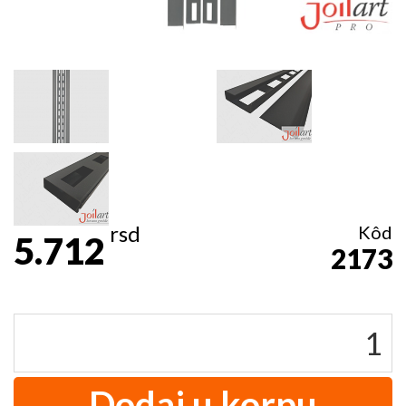
rsd
Kôd
5.712
2173