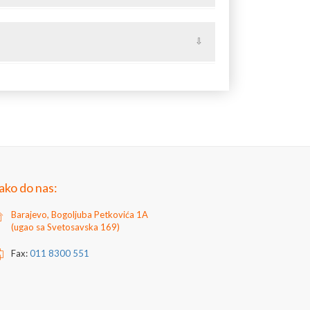
 čeličnu ogradu kroz koje se provlače kutije
je.
nu ogradu
nje polja ograde "sa strane".
ako do nas:
Barajevo, Bogoljuba Petkovića 1A
(ugao sa Svetosavska 169)
Fax:
011 8300 551