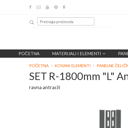
POČETNA
MATERIJALI I ELEMENTI
PAN
POČETNA
KOVANI ELEMENTI
PANELNE ČELIČ
SET R-1800mm "L" An
ravna antracit