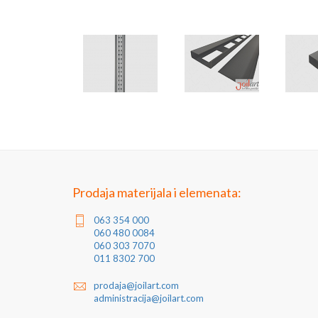
Prodaja materijala i elemenata:
063 354 000
060 480 0084
060 303 7070
011 8302 700
prodaja@joilart.com
administracija@joilart.com