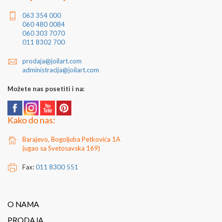
063 354 000
060 480 0084
060 303 7070
011 8302 700
prodaja@joilart.com
administracija@joilart.com
Možete nas posetiti i na:
Kako do nas:
Barajevo, Bogoljuba Petkovića 1A
(ugao sa Svetosavska 169)
Fax:
011 8300 551
O NAMA
PRODAJA