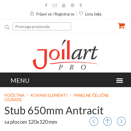
Prijavi se / Registruj se
Lista želja
POČETNA
KOVANI ELEMENTI
PANELNE ČELIČNE
OGRADE
Stub 650mm Antracit
sa plocom 120x120 mm