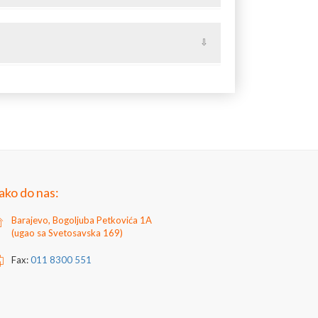
lnu čeličnu ogradu kroz koje se provlače kutije
je.
nu ogradu
anje polja ograde "odozgo".
ako do nas:
Barajevo, Bogoljuba Petkovića 1A
(ugao sa Svetosavska 169)
Fax:
011 8300 551