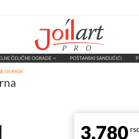
ELNE ČELIČNE OGRADE
POŠTANSKI SANDUČIĆI
P
NE OGRADE
rna
3.780
rs