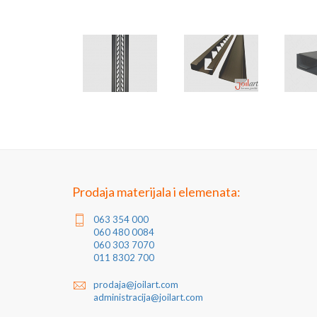
Prodaja materijala i elemenata:
063 354 000
060 480 0084
060 303 7070
011 8302 700
prodaja@joilart.com
administracija@joilart.com