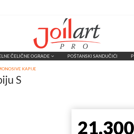
ELNE ČELIČNE OGRADE
POŠTANSKI SANDUČIĆI
P
MONOSIVE KAPIJE
iju S
21.30