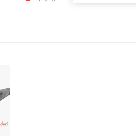
Zemlja izvoza: Kina
Uvoznik: Joilart Pro doo
Jedinica mere: set