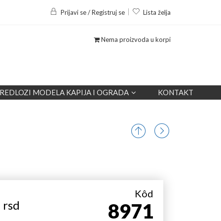
Prijavi se / Registruj se
Lista želja
Nema proizvoda u korpi
REDLOZI MODELA KAPIJA I OGRADA
KONTAKT
Kôd
0
rsd
8971