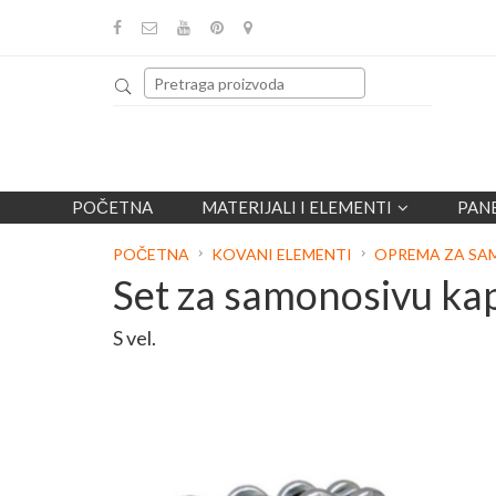
POČETNA
MATERIJALI I ELEMENTI
PAN
POČETNA
KOVANI ELEMENTI
OPREMA ZA SA
Set za samonosivu kap
S vel.