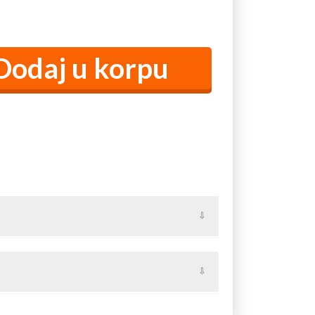
 do 450 kg ukupne težine i za svetli otvor do 6 m
piju