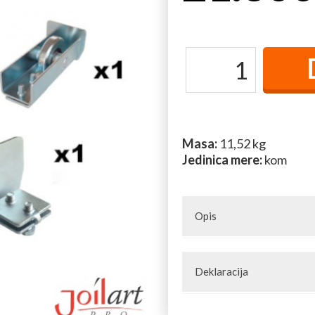
Masa:
11,52 kg
Jedinica mere:
kom
Opis
Set S je preporucen za kapije
Deklaracija
Artikal: Set za samonosivu ka
Zemlja porekla: Kina