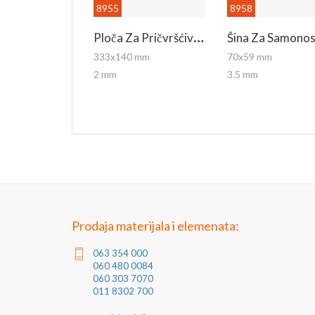
8955
8958
P
Loča Za Pričvršćivanje
333x140 mm
70x59 mm
2 mm
3.5 mm
Prodaja materijala i elemenata:
063 354 000
060 480 0084
060 303 7070
011 8302 700