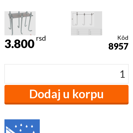
rsd
Kôd
3.800
8957