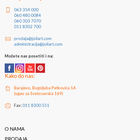
063 354 000
060 480 0084
060 303 7070
011 8302 700
prodaja@joilart.com
administracija@joilart.com
Možete nas posetiti i na:
Kako do nas:
Barajevo, Bogoljuba Petkovića 1A
(ugao sa Svetosavska 169)
Fax:
011 8300 551
O NAMA
PRODAJA