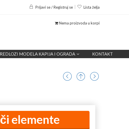
Prijavi se / Registruj se
Lista želja
Nema proizvoda u korpi
REDLOZI MODELA KAPIJA I OGRADA
KONTAKT
či elemente