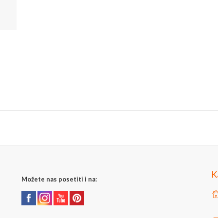
K
Možete nas posetiti i na: