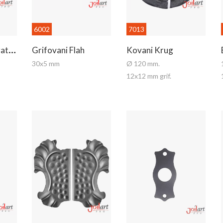
6002
7013
G
Rifovane Kvadratne Kutije
Grifovani Flah
Kovani Krug
30x5 mm
Ø 120 mm.
12x12 mm grif.