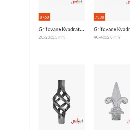
8768
7308
G
Rifovane Kvadratne Kutije
20x20x1.5 mm
40x40x2.8 mm