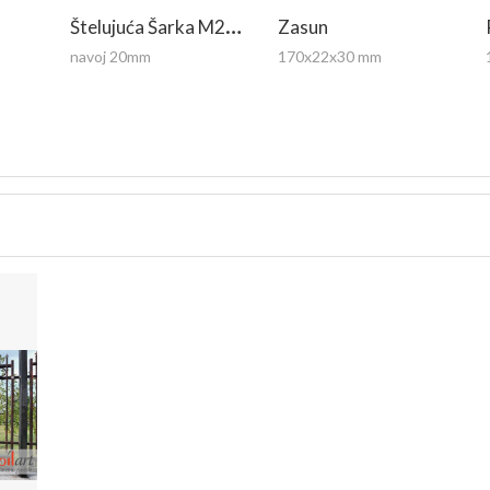
Š
Telujuća Šarka M20 Sa Pločicom 100x100
Zasun
navoj 20mm
170x22x30 mm