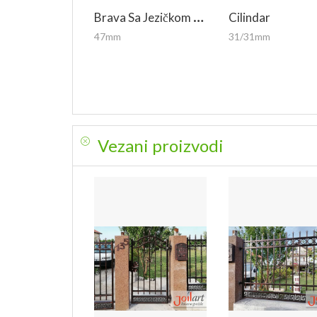
B
Rava Sa Jezičkom Interfonska
Cilindar
47mm
31/31mm
Vezani proizvodi