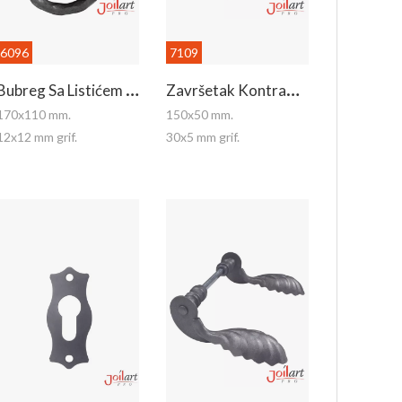
6096
7109
B
Ubreg Sa Listićem -desni
Z
Avršetak Kontraflaha
170x110 mm.
150x50 mm.
12x12 mm grif.
30x5 mm grif.