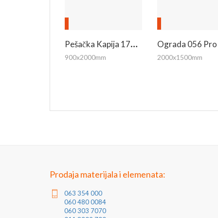
P
Ešačka Kapija 172 Pro
Ograda 056 Pro
900x2000mm
2000x1500mm
Prodaja materijala i elemenata:
063 354 000
060 480 0084
060 303 7070