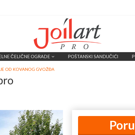
ELNE ČELIČNE OGRADE
POŠTANSKI SANDUČIĆI
P
IJE OD KOVANOG GVOŽĐA
pro
Poru