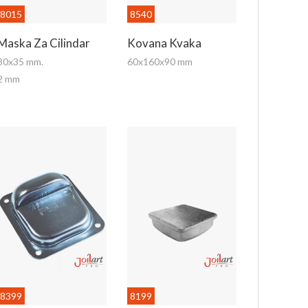
8015
8540
Maska Za Cilindar
Kovana Kvaka
80x35 mm.
60x160x90 mm
2 mm
8399
8199