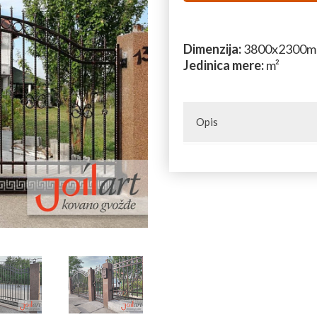
Dimenzija:
3800x2300
Jedinica mere:
m²
Opis
Dvokrilne kapije od kovanog 
od kovanog gvožđa, delova za
kovanog gvožđa. U našoj grup
potrebno za izradu kapija i 
Upotrebom predloženih sta
konstrukcija prikazanih na 
Za sve dodatne infor
poruke na e-mail
pro
telefona
060 303 70 