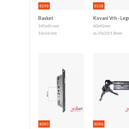
8298
8558
Basket
Kovani Vrh - Leg
145x65 mm
60x42mm
16x16 mm
za 20x20/1.8mm
8093
8096