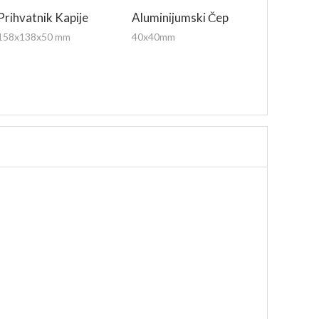
Prihvatnik Kapije
Aluminijumski Čep
158x138x50 mm
40x40mm