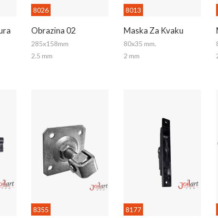
8026
8013
ura
Obrazina 02
Maska Za Kvaku
285x158mm
80x35 mm.
2.5 mm
2 mm
8355
8177