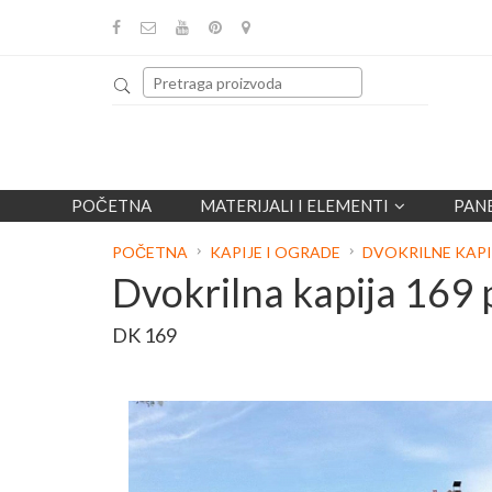
POČETNA
MATERIJALI I ELEMENTI
PAN
POČETNA
KAPIJE I OGRADE
DVOKRILNE KAP
Dvokrilna kapija 169 
DK 169