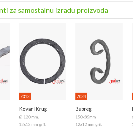
ti za samostalnu izradu proizvoda
7013
7034
Kovani Krug
Bubreg
Ø 120 mm.
150x85mm
12x12 mm grif.
12x12 mm grif.