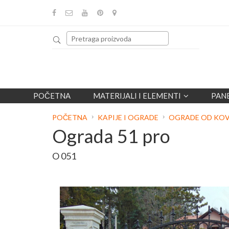
POČETNA
MATERIJALI I ELEMENTI
PAN
POČETNA
KAPIJE I OGRADE
OGRADE OD KO
Ograda 51 pro
O 051