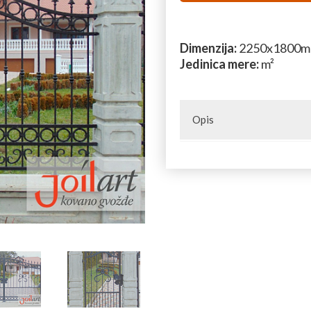
Dimenzija:
2250x1800
Jedinica mere:
m²
Opis
Ograde od kovanog gvožđa se
kovanog gvožđa, delova za ko
gvožđa. U našoj grupi Kovani
za izradu kapija i ograda.
Upotrebom predloženih sta
konstrukcija prikazanih na 
Za sve dodatne infor
poruke na e-mail
pro
telefona
060 303 70 