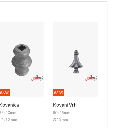
8680
8335
Kovanica
Kovani Vrh
67x40mm
80x45mm
12x12 mm
Ø20 mm