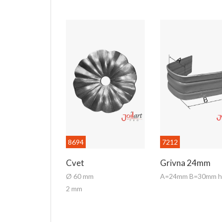
8694
7212
Cvet
Grivna 24mm
Ø 60 mm
2 mm