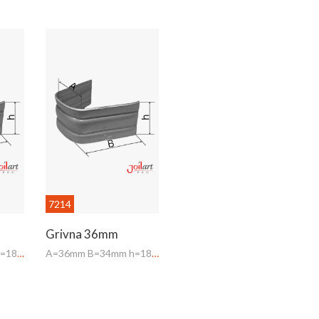
7214
Grivna 36mm
A=24mm B=30mm h=18mm
A=36mm B=34mm h=18mm