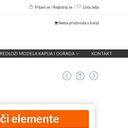
Prijavi se / Registruj se
Lista želja
Nema proizvoda u korpi
REDLOZI MODELA KAPIJA I OGRADA
KONTAKT
či elemente