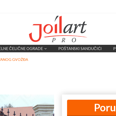
ELNE ČELIČNE OGRADE
POŠTANSKI SANDUČIĆI
P
VANOG GVOŽĐA
Poru