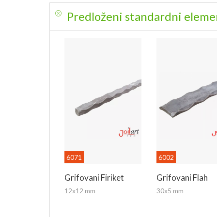
Predloženi standardni elemen
6071
6002
Grifovani Firiket
Grifovani Flah
12x12 mm
30x5 mm