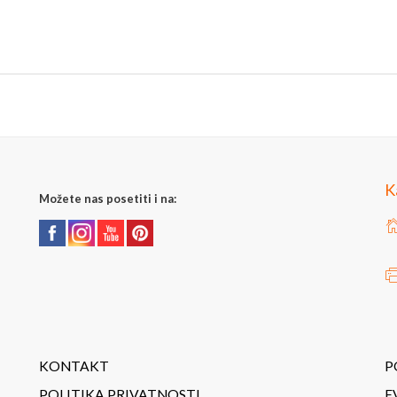
K
Možete nas posetiti i na:
KONTAKT
P
POLITIKA PRIVATNOSTI
E