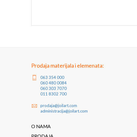
Prodaja materijala i elemenata:
063 354 000
060 480 0084
060 303 7070
011 8302 700
prodaja@joilart.com
administracija@joilart.com
O NAMA
PRODAJA