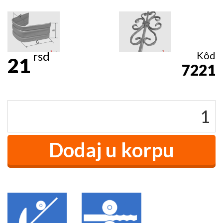
rsd
Kôd
21
7221