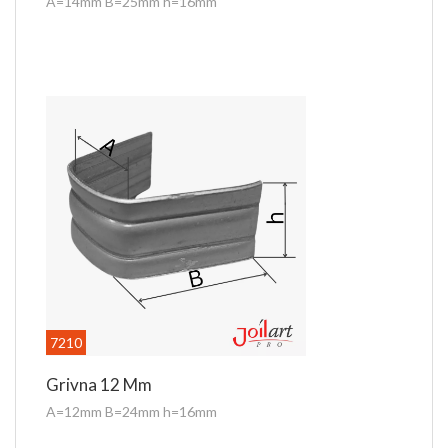
A=14mm B=25mm h=16mm
7210
Grivna 12 Mm
A=12mm B=24mm h=16mm