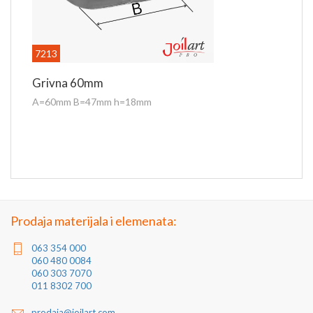
7213
Grivna 60mm
A=60mm B=47mm h=18mm
Prodaja materijala i elemenata:
063 354 000
060 480 0084
060 303 7070
011 8302 700
prodaja@joilart.com