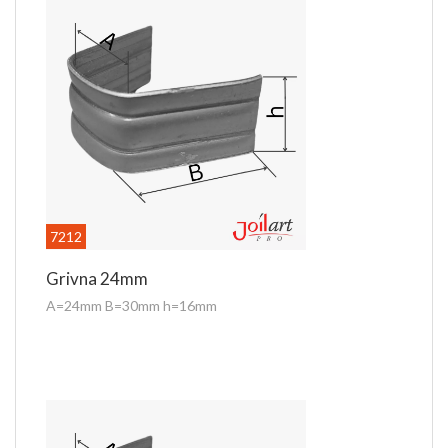
Kao i najveći deo naših kovanih elemenata, grivna je pogodna za
zavarivanje i cinkovanje.
Za dodatne informacije kontaktirajte nas putem e-
mail
prodaja@joilart.com
ili na telefon 060 303 70 70
7212
Grivna 24mm
A=24mm B=30mm h=16mm