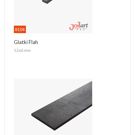
8104
Glatki Flah
12x6 mm