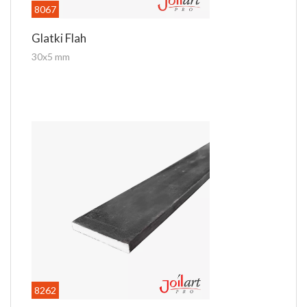
8067
Glatki Flah
30x5 mm
8262