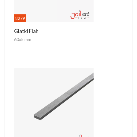
8279
Glatki Flah
60x5 mm