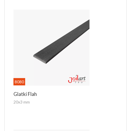
8080
Glatki Flah
20x3 mm