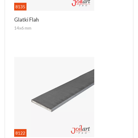
8135
Glatki Flah
14x6 mm
8122