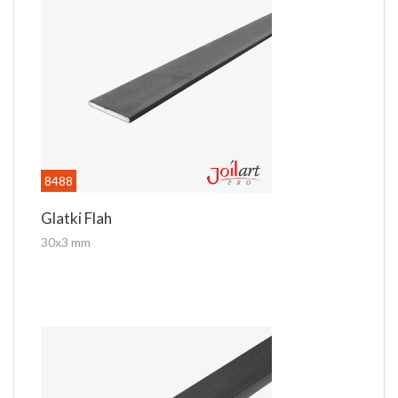
8488
Glatki Flah
30x3 mm