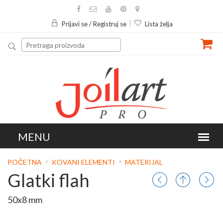
Prijavi se / Registruj se
Lista želja
POČETNA
KOVANI ELEMENTI
MATERIJAL
Glatki flah
50x8 mm