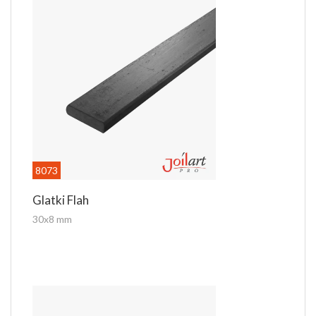
8073
Glatki Flah
30x8 mm