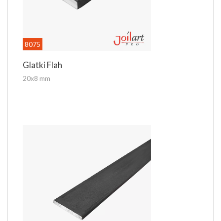
8075
Glatki Flah
20x8 mm