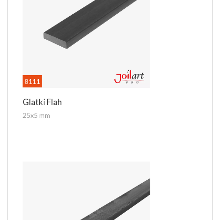
8111
Glatki Flah
25x5 mm