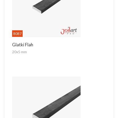
8087
Glatki Flah
20x5 mm