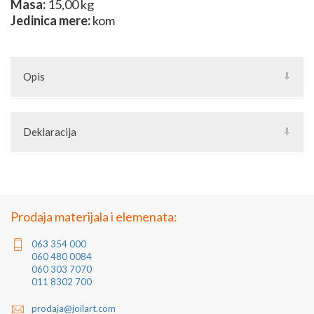
Masa:
15,00 kg
Jedinica mere:
kom
Opis
Dekorativni limovi su ukrasni limovi za kapije. Koriste se kao
dodatna ispuna koja za razliku od elemenata od kovanog gvožđa
Deklaracija
potpuno zatvara sekcije kovanih kapija, kovanih ograda ili drugih
konstrukcija od kovanog gvožđa. Ostale klasične elemente za
Artikal: Dekorativni lim
izradu možete naći u grupi Kovani elementi.
Zemlja porekla: Turska
Zemlja izvoza: Turska
Uvoznik: Joilart Pro doo
Jedinica mere: komad
Prodaja materijala i elemenata:
063 354 000
060 480 0084
060 303 7070
011 8302 700
prodaja@joilart.com