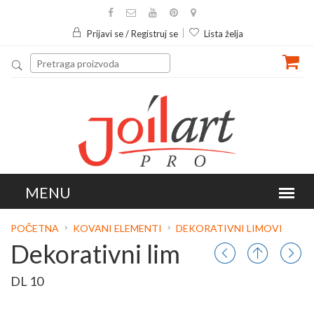
Prijavi se / Registruj se
Lista želja
POČETNA
KOVANI ELEMENTI
DEKORATIVNI LIMOVI
Dekorativni lim
DL 10