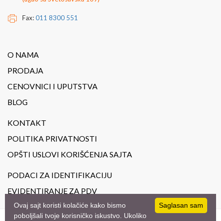
Fax:
011 8300 551
O NAMA
PRODAJA
CENOVNICI I UPUTSTVA
BLOG
KONTAKT
POLITIKA PRIVATNOSTI
OPŠTI USLOVI KORIŠĆENJA SAJTA
PODACI ZA IDENTIFIKACIJU
EVIDENTIRANJE ZA PDV
Ovaj sajt koristi kolačiće kako bismo
Saglasan sam
poboljšali tvoje korisničko iskustvo. Ukoliko