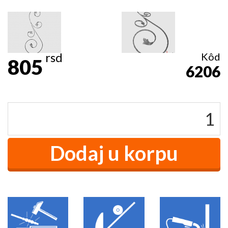
rsd
Kôd
805
6206