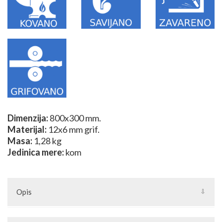
Dimenzija:
800x300 mm.
Materijal:
12x6 mm grif.
Masa:
1,28 kg
Jedinica mere:
kom
Opis
U izradi sklopova se koriste razni elementi od kovanog gvožđa iz