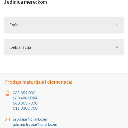
Jedinica mere:
kom
Opis
Deklaracija
Artikal: Rolnica
Zemlja porekla: Turska
Zemlja izvoza: Turska
Uvoznik: Joilart Pro doo
Jedinica mere: komad
Prodaja materijala i elemenata:
063 354 000
060 480 0084
060 303 7070
011 8302 700
prodaja@joilart.com
administracija@joilart.com