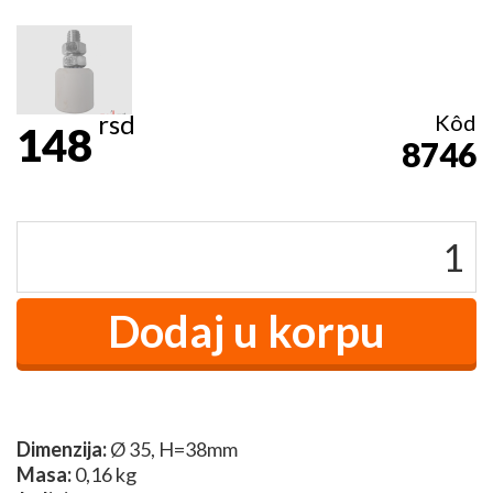
rsd
Kôd
148
8746
Dimenzija:
Ø 35, H=38mm
Masa:
0,16 kg