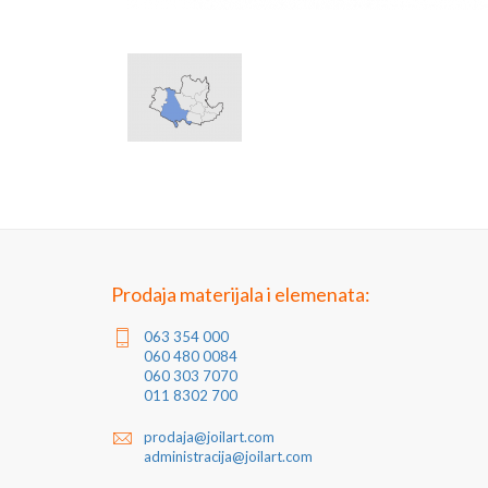
Prodaja materijala i elemenata:
063 354 000
060 480 0084
060 303 7070
011 8302 700
prodaja@joilart.com
administracija@joilart.com