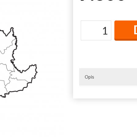
Opis
Naselja u opštini: Balinović, 
Brangović, Brezovice, Vlaščić
Gornje Leskovice, Degurić, D
Žabari, Zarube, Zlatarić, Jova
Mijači, Miličinica, Oglađenovac
Rovni, Sandalj, Sedlari, Sitar
Stubo, Suvodanje, Sušica, Tao