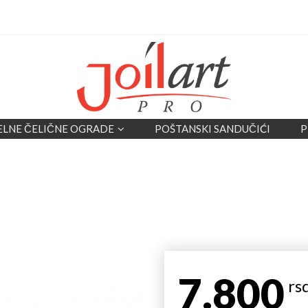
ELNE ČELIČNE OGRADE
POŠTANSKI SANDUČIĆI
P
7.800
rs