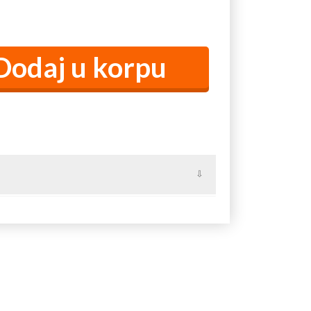
Bačevci, Belić, Beomužević, Bobova, Bogatić,
, Vragočanica, Vujinovača, Gornja Bukovica,
ivčibare, Donja Bukovica, Donje Leskovice, Dračić,
nja, Kamenica, Kovačice, Kunice, Lelić, Majinović,
, Osladić, Paklje, Prijezdić, Pričević, Ravnje,
ice, Sovač, Stanina Reka, Stapar, Strmna Gora,
r, Tubravić, Tupanci.