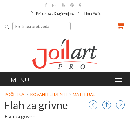
Prijavi se / Registruj se
Lista želja
POČETNA
KOVANI ELEMENTI
MATERIJAL
Flah za grivne
Flah za grivne