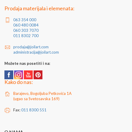
Prodaja materijala i elemenata:
063 354 000
060 480 0084
060 303 7070
011 8302 700
prodaja@joilart.com
administracija@joilart.com
Možete nas posetiti i na:
Kako do nas:
Barajevo, Bogoljuba Petkovića 1A
(ugao sa Svetosavska 169)
Fax:
011 8300 551