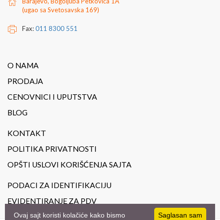
Barajevo, Bogoljuba Petkovića 1A
(ugao sa Svetosavska 169)
Fax:
011 8300 551
O NAMA
PRODAJA
CENOVNICI I UPUTSTVA
BLOG
KONTAKT
POLITIKA PRIVATNOSTI
OPŠTI USLOVI KORIŠĆENJA SAJTA
PODACI ZA IDENTIFIKACIJU
EVIDENTIRANJE ZA PDV
Ovaj sajt koristi kolačiće kako bismo
Saglasan sam