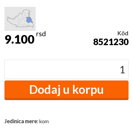
rsd
Kôd
9.100
8521230
Jedinica mere:
kom