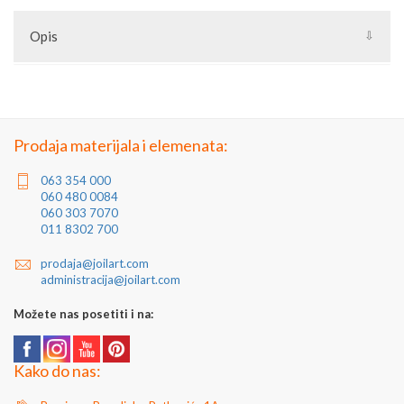
Opis
Naselja u opštini: Čurug, Đurđevo, Gospođinci, Žabalj.
Prodaja materijala i elemenata:
063 354 000
060 480 0084
060 303 7070
011 8302 700
prodaja@joilart.com
administracija@joilart.com
Možete nas posetiti i na:
Kako do nas: