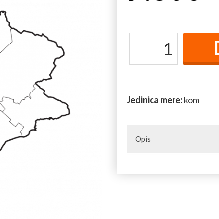
Jedinica mere:
kom
Opis
Naselja u opštini: Alibunar, B
Nikolinci, Novi Kozjak, Seleuš