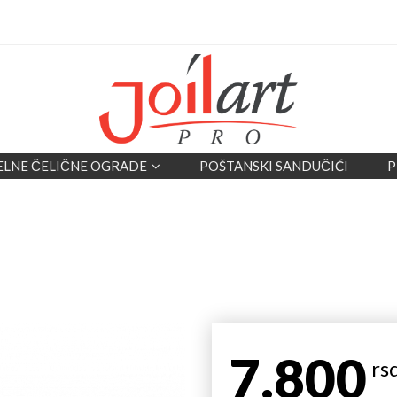
ELNE ČELIČNE OGRADE
POŠTANSKI SANDUČIĆI
P
7.800
rs