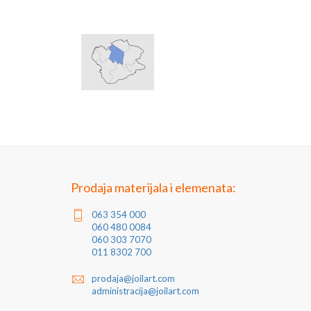
Prodaja materijala i elemenata:
063 354 000
060 480 0084
060 303 7070
011 8302 700
prodaja@joilart.com
administracija@joilart.com