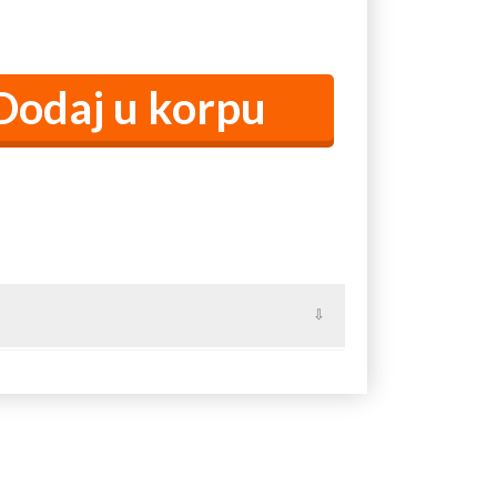
anatski Karlovac, Dobrica, Ilandža, Janošik, Lokve,
, Vladimirovac.