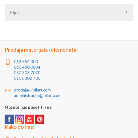
Opis
Naselja u opštini: Gardinovci, Lok, Mošorin, Šajkaš, Titel, Vilovo.
Prodaja materijala i elemenata:
063 354 000
060 480 0084
060 303 7070
011 8302 700
prodaja@joilart.com
administracija@joilart.com
Možete nas posetiti i na:
Kako do nas: