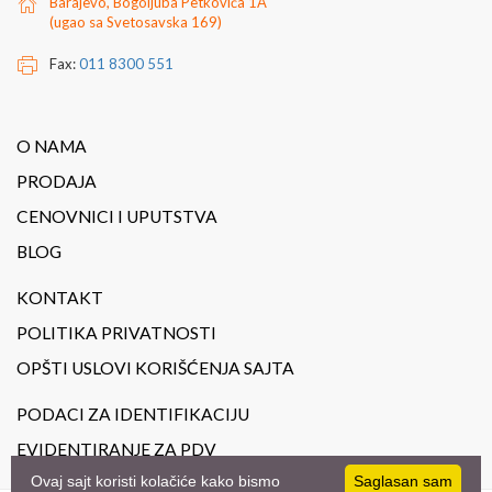
Barajevo, Bogoljuba Petkovića 1A
(ugao sa Svetosavska 169)
Fax:
011 8300 551
O NAMA
PRODAJA
CENOVNICI I UPUTSTVA
BLOG
KONTAKT
POLITIKA PRIVATNOSTI
OPŠTI USLOVI KORIŠĆENJA SAJTA
PODACI ZA IDENTIFIKACIJU
EVIDENTIRANJE ZA PDV
Ovaj sajt koristi kolačiće kako bismo
Saglasan sam