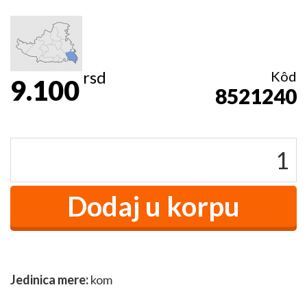
rsd
Kôd
9.100
8521240
Jedinica mere:
kom