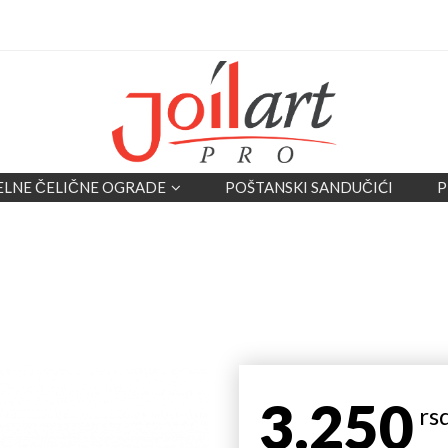
ELNE ČELIČNE OGRADE
POŠTANSKI SANDUČIĆI
P
3.250
rs