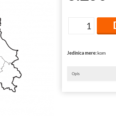
Jedinica mere:
kom
Opis
Naselja u opštini: Beograd (S