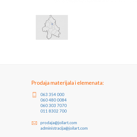
Prodaja materijala i elemenata:
063 354 000
060 480 0084
060 303 7070
011 8302 700
prodaja@joilart.com
administracija@joilart.com