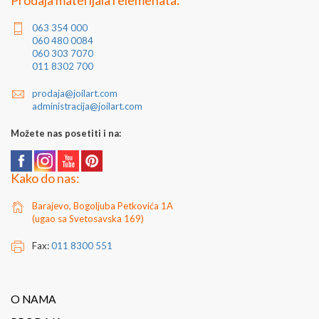
Prodaja materijala i elemenata:
Za dodatne informacije kontaktirajte nas putem e-
063 354 000
mail
prodaja@joilart.com
ili na telefon 060 303 70 70
060 480 0084
060 303 7070
011 8302 700
prodaja@joilart.com
administracija@joilart.com
Možete nas posetiti i na:
Kako do nas:
Barajevo, Bogoljuba Petkovića 1A
(ugao sa Svetosavska 169)
Fax:
011 8300 551
O NAMA