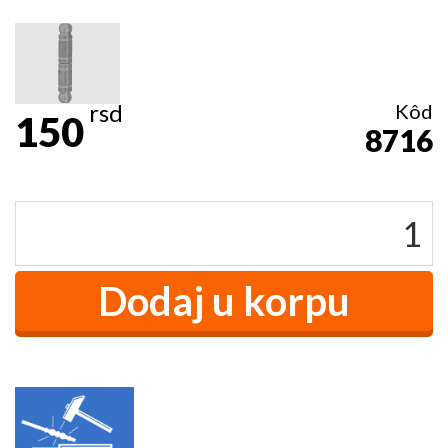
rsd
Kôd
150
8716