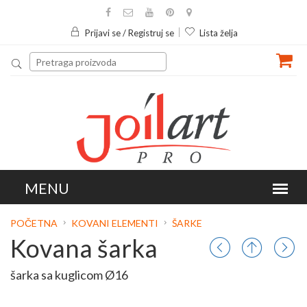
Prijavi se / Registruj se
Lista želja
POČETNA
KOVANI ELEMENTI
ŠARKE
Kovana šarka
šarka sa kuglicom Ø16