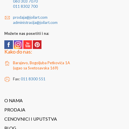
060 303 7070
011 8302 700
prodaja@joilart.com
administracija@joilart.com
Možete nas posetiti i na:
Kako do nas:
Barajevo, Bogoljuba Petkovića 1A
(ugao sa Svetosavska 169)
Fax:
011 8300 551
O NAMA
PRODAJA
CENOVNICI I UPUTSTVA
BLOG