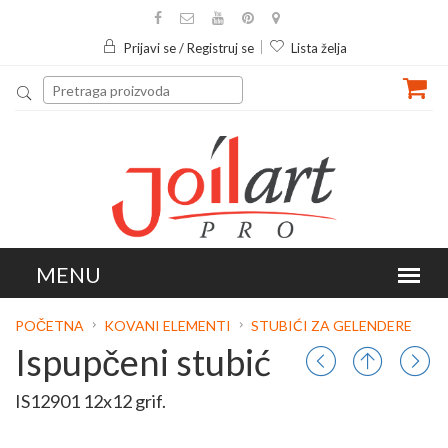
Prijavi se / Registruj se
Lista želja
POČETNA
KOVANI ELEMENTI
STUBIĆI ZA GELENDERE
Ispupčeni stubić
IS12901 12x12 grif.