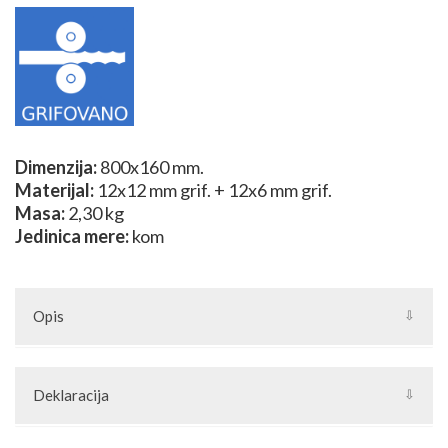
Dimenzija:
800x160 mm.
Materijal:
12x12 mm grif. + 12x6 mm grif.
Masa:
2,30 kg
Jedinica mere:
kom
Opis
Ispupćeni stubiči se koriste kao "vertikale" kod kovanih ograda
za terase ili balkone, a takođe i za rešetke za prozor. Uz ukrase
Deklaracija
od kovanog gvožđa i ostalim kovanim elementima možete
kompletirati izgled. Našu ponudu elemenata za ograde i ostalih
Artikal: Element od kovanog gvožđa
delova za kovane gvožđe možete nai u grupi Kovani elementi.