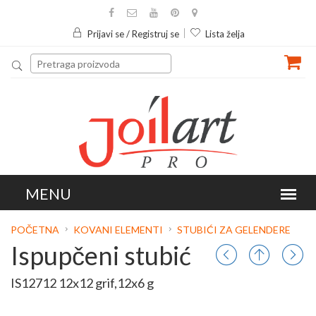
Prijavi se / Registruj se
Lista želja
POČETNA
KOVANI ELEMENTI
STUBIĆI ZA GELENDERE
Ispupčeni stubić
IS12712 12x12 grif,12x6 g