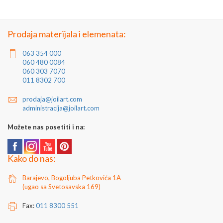
Zemlja porekla: Srbija
Proizvođač: Joilart Pro doo
Jedinica mere: komad
Prodaja materijala i elemenata:
063 354 000
060 480 0084
060 303 7070
011 8302 700
prodaja@joilart.com
administracija@joilart.com
Možete nas posetiti i na:
Kako do nas:
Barajevo, Bogoljuba Petkovića 1A
(ugao sa Svetosavska 169)
Fax:
011 8300 551