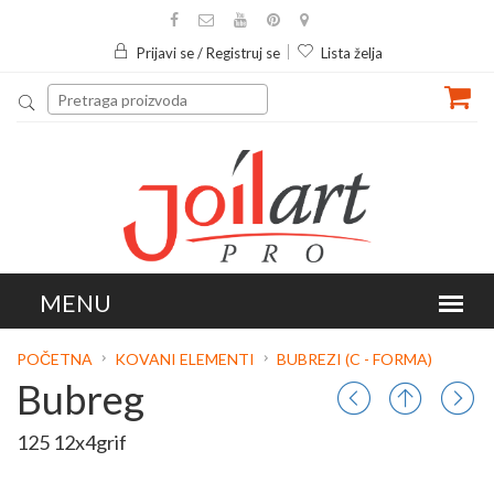
Prijavi se / Registruj se
Lista želja
POČETNA
KOVANI ELEMENTI
BUBREZI (C - FORMA)
Bubreg
125 12x4grif