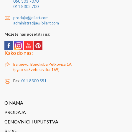
060 303 7070
011 8302 700
prodaja@joilart.com
administracija@joilart.com
Možete nas posetiti i na:
Kako do nas:
Barajevo, Bogoljuba Petkovića 1A
(ugao sa Svetosavska 169)
Fax:
011 8300 551
O NAMA
PRODAJA
CENOVNICI I UPUTSTVA
BLOG