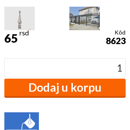
rsd
Kôd
65
8623