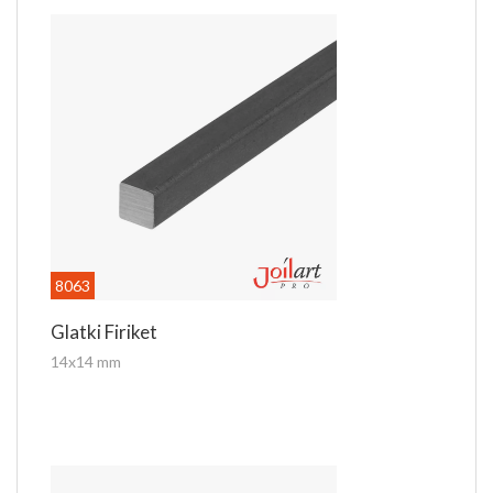
mail
prodaja@joilart.com
ili na telefon 011 8302 700
Dodatni nazivi proizvoda: vrh, šiljak, koplje...
8063
Glatki Firiket
14x14 mm