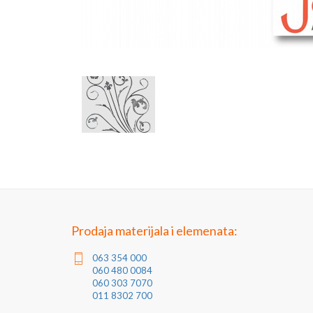
Prodaja materijala i elemenata:
063 354 000
060 480 0084
060 303 7070
011 8302 700