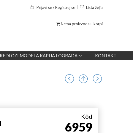
Prijavi se / Registruj se
Lista želja
Nema proizvoda u korpi
REDLOZI MODELA KAPIJA I OGRADA
KONTAKT
Kôd
d
6959