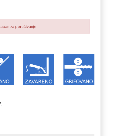
tupan za poručivanje
.