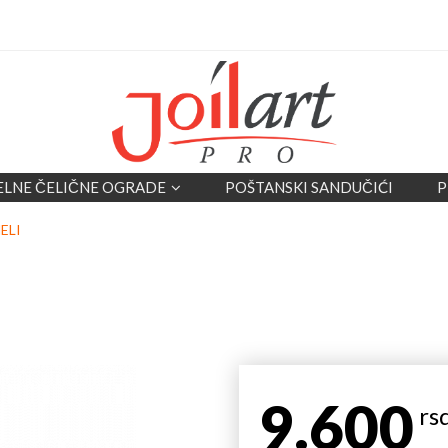
ELNE ČELIČNE OGRADE
POŠTANSKI SANDUČIĆI
P
ELI
9.600
rs