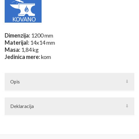
Dimenzija:
1200 mm
Materijal:
14x14 mm
Masa:
1,84 kg
Jedinica mere:
kom
Opis
DIZ
Deklaracija
Uštedite vreme, a tako i novac, korišćenjem kovanih stubića
iskovanih na meru. Pri izradi kovanih kapija i ograda umesto
Artikal: Element od kovanog gvožđa
dodatnog varenja stubiće je samo potrebno skratiti na potrebnu
Zemlja porekla: Srbija
meru i zavariti sa već postojećim metalnim šipkama ili cevima.
Proizvođač: Joilart Pro doo
Dodajte još i ukrase od kovanog gvožđa iz naše grupe Kovani
Jedinica mere: komad
elementi i proizvedite kovane ograde i kapije za mnogo manje